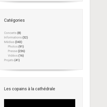
Catégories
Concerts
(8)
Informations
(32)
Médias
(343)
Photos
(91)
Presse
(236)
Vidéos
(16)
Projets
(41)
Les copains à la cathédrale
Lecteur
vidéo