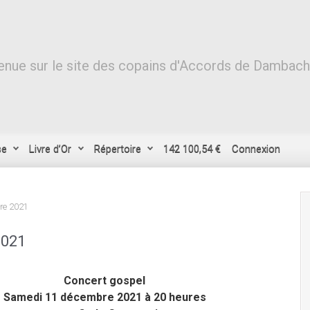
nue sur le site des copains d'Accords de Dambach-l
se
Livre d’Or
Répertoire
142 100,54 €
Connexion
bre 2021
2021
Concert gospel
Samedi 11 décembre 2021 à 20 heures