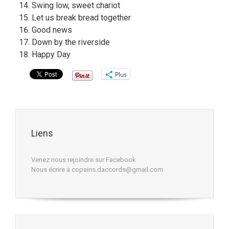
Swing low, sweet chariot
Let us break bread together
Good news
Down by the riverside
Happy Day
Plus
Liens
Venez nous rejoindre sur Facebook
Nous écrire à copains.daccords@gmail.com