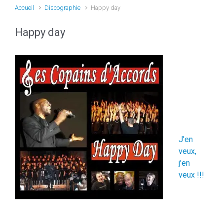
Accueil
Discographie
Happy day
Happy day
J’en
veux,
j’en
veux !!!