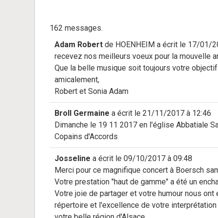
162 messages.
Adam Robert
de
HOENHEIM
a écrit le
17/01/2
recevez nos meilleurs voeux pour la mouvelle 
Que la belle musique soit toujours votre objectif
amicalement,
Robert et Sonia Adam
Broll Germaine
a écrit le
21/11/2017
à
12:46
Dimanche le 19 11 2017 en l'église Abbatiale Sa
Copains d'Accords
Josseline
a écrit le
09/10/2017
à
09:48
Merci pour ce magnifique concert à Boersch sam
Votre prestation "haut de gamme" a été un encha
Votre joie de partager et votre humour nous ont 
répertoire et l'excellence de votre interprétatio
votre belle région d'Alsace.