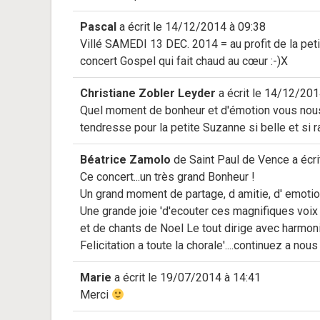
Pascal
a écrit le
14/12/2014
à
09:38
Villé SAMEDI 13 DEC. 2014 = au profit de la peti
concert Gospel qui fait chaud au cœur :-)X
Christiane Zobler Leyder
a écrit le
14/12/201
Quel moment de bonheur et d'émotion vous nous a
tendresse pour la petite Suzanne si belle et si 
Béatrice Zamolo
de
Saint Paul de Vence
a écri
Ce concert...un très grand Bonheur !
Un grand moment de partage, d amitie, d' emotion
Une grande joie 'd'ecouter ces magnifiques voix '
et de chants de Noel Le tout dirige avec harmoni
Felicitation a toute la chorale'....continuez a nous f
Marie
a écrit le
19/07/2014
à
14:41
Merci