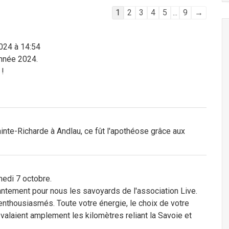
Navigation
1
2
3
4
5
...
9
→
dans
la
024
à
14:54
liste
année 2024.
du
 !
livre
d’or
inte-Richarde à Andlau, ce fût l'apothéose grâce aux
edi 7 octobre.
ntement pour nous les savoyards de l'association Live.
enthousiasmés. Toute votre énergie, le choix de votre
n valaient amplement les kilomètres reliant la Savoie et