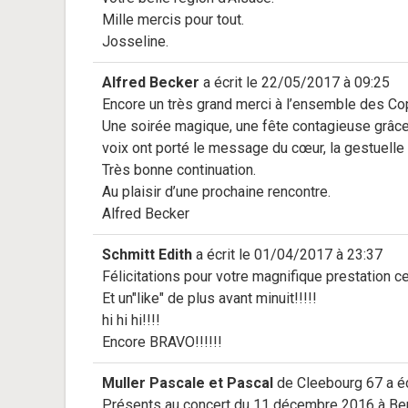
Mille mercis pour tout.
Josseline.
Alfred Becker
a écrit le
22/05/2017
à
09:25
Encore un très grand merci à l’ensemble des Co
Une soirée magique, une fête contagieuse grâce 
voix ont porté le message du cœur, la gestuelle 
Très bonne continuation.
Au plaisir d’une prochaine rencontre.
Alfred Becker
Schmitt Edith
a écrit le
01/04/2017
à
23:37
Félicitations pour votre magnifique prestation 
Et un"like" de plus avant minuit!!!!!
hi hi hi!!!!
Encore BRAVO!!!!!!
Muller Pascale et Pascal
de
Cleebourg 67
a éc
Présents au concert du 11 décembre 2016 à Ber