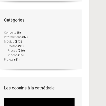
Catégories
Concerts
(8)
Informations
(32)
Médias
(343)
Photos
(91)
Presse
(236)
Vidéos
(16)
Projets
(41)
Les copains à la cathédrale
Lecteur
vidéo