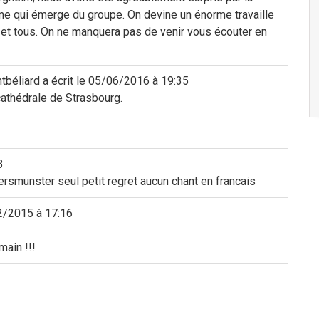
sme qui émerge du groupe. On devine un énorme travaille
s et tous. On ne manquera pas de venir vous écouter en
tbéliard
a écrit le
05/06/2016
à
19:35
cathédrale de Strasbourg.
3
ersmunster seul petit regret aucun chant en francais
2/2015
à
17:16
main !!!