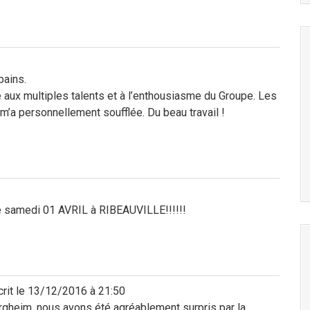
pains.
aux multiples talents et à l’enthousiasme du Groupe. Les
m’a personnellement soufflée. Du beau travail !
ce samedi 01 AVRIL à RIBEAUVILLE!!!!!!
rit le
13/12/2016
à
21:50
gheim, nous avons été agréablement surpris par la