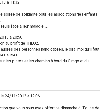
013
à
11:32
be soirée de solidarité pour les associations 'les enfants
.
uls face à leur maladie ....
2013
à
20:50
ion au profit de THEO2.
 auprès des personnes handicapées, je dirai moi qu'il faut
les autres.
ur les pistes et les chemins à bord du Cimgo et du
 le
24/11/2012
à
12:06
tion que vous nous avez offert ce dimanche à l’Eglise de