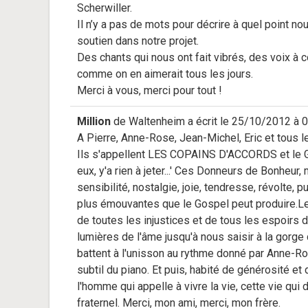
Scherwiller.
Il n’y a pas de mots pour décrire à quel point n
soutien dans notre projet.
Des chants qui nous ont fait vibrés, des voix à 
comme on en aimerait tous les jours.
Merci à vous, merci pour tout !
Million
de
Waltenheim
a écrit le
25/10/2012
à
0
A Pierre, Anne-Rose, Jean-Michel, Eric et tous 
Ils s'appellent LES COPAINS D'ACCORDS et le Gr
eux, y'a rien à jeter...' Ces Donneurs de Bonheur,
sensibilité, nostalgie, joie, tendresse, révolte, 
plus émouvantes que le Gospel peut produire.Le
de toutes les injustices et de tous les espoirs d
lumières de l'âme jusqu'à nous saisir à la gorge
battent à l'unisson au rythme donné par Anne-Ro
subtil du piano. Et puis, habité de générosité et de
l'homme qui appelle à vivre la vie, cette vie qui 
fraternel. Merci, mon ami, merci, mon frère.