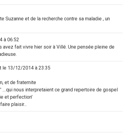
te Suzanne et de la recherche contre sa maladie , un
4
à
06:52
vez fait vivre hier soir à Villé. Une pensée pleine de
radieuse.
t le
13/12/2014
à
23:35
, et de fraternite
 ....qui nous interpretaient ce grand repertoire de gospel
e et perfection'
aire plaisir...