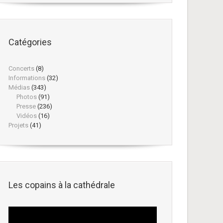
Catégories
Concerts
(8)
Informations
(32)
Médias
(343)
Photos
(91)
Presse
(236)
Vidéos
(16)
Projets
(41)
Les copains à la cathédrale
Lecteur
vidéo