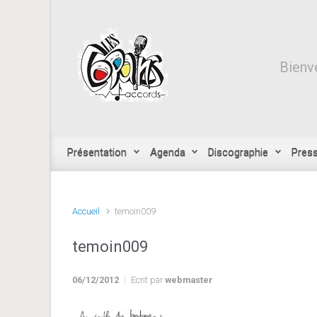
Skip to main content
Bienve
Présentation
Agenda
Discographie
Pres
Accueil
temoin009
temoin009
06/12/2012
Ecrit par
webmaster