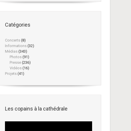
Catégories
Concerts
(8)
Informations
(32)
Médias
(343)
Photos
(91)
Presse
(236)
Vidéos
(16)
Projets
(41)
Les copains à la cathédrale
Lecteur
vidéo