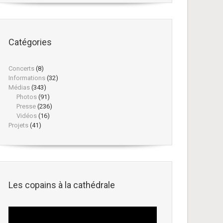
Catégories
Concerts
(8)
Informations
(32)
Médias
(343)
Photos
(91)
Presse
(236)
Vidéos
(16)
Projets
(41)
Les copains à la cathédrale
Lecteur
vidéo