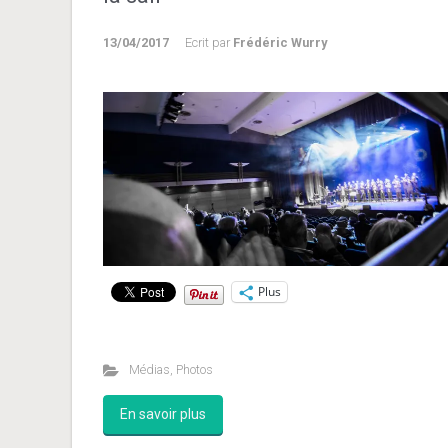
13/04/2017
Ecrit par
Frédéric Wurry
Plus
Médias
,
Photos
En savoir plus