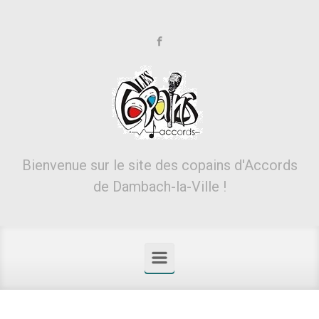
Skip to main content
Bienvenue sur le site des copains d'Accords
de Dambach-la-Ville !