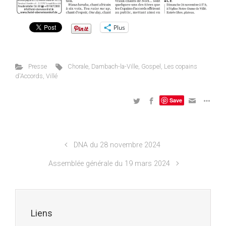
Plus
Presse
Chorale
,
Dambach-la-Ville
,
Gospel
,
Les copains
d'Accords
,
Villé
Save
DNA du 28 novembre 2024
Assemblée générale du 19 mars 2024
Liens